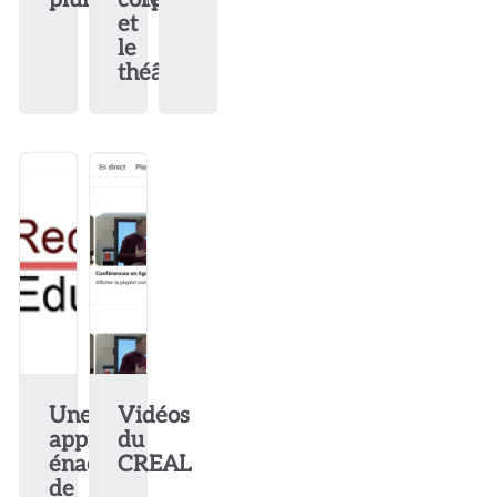
et
le
théâtre
Une
Vidéos
approche
du
énactive
CREAL
de