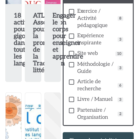
Exercice /
18
ATLAS
Engager
Activité
8
activités
Association
le
pédagogique
pour
pour
corps
gigoter
la
pour
Expérience
3
dans
promotion
enseigner
inspirante
toutes
de
et
Site web
10
les
la
apprendre
langues
Traduction
Méthodologie /
3
littéraire
Guide
Article de
6
recherche
Livre / Manuel
3
Partenaire /
2
Organisation