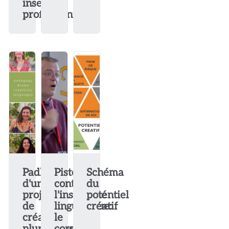
insertion
professionnelle
Padlet
Pistes
Schéma
d'un
contre
du
projet
l'insécurité
potentiel
de
linguistique:
créatif
création
le
plurilingue
corps