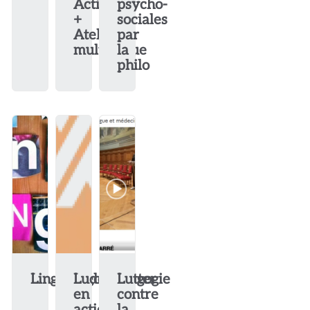
Activités
psycho-
+
sociales
Atelier
par
multilingue
la
philo
LingoBingo
Ludopédagogie
Lutter
en
contre
action
la