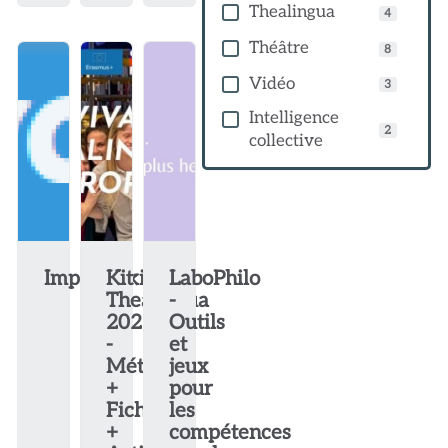
Thealingua
4
Théâtre
8
Vidéo
3
Intelligence
2
collective
ImproWiki
Kit
LaboPhilo
Thealingua
-
2025
Outils
-
et
Méthode
jeux
+
pour
Fiches
les
+
compétences